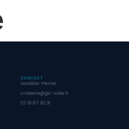
e
Contact
CONTACT
Levallois-Perret
croisiere@gic-voile.fr
07 81 87 30 31