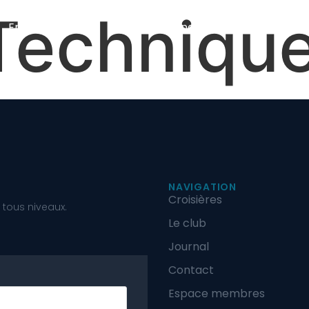
Techniqu
En mer
À terre
Le club
Journal de bord
Membres
NAVIGATION
Croisières
 tous niveaux.
Le club
Journal
Contact
Espace membres