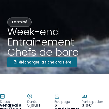
Terminé
Week-end
Entraînement
Chefs de bord
Télécharger la fiche croisière
Dates
Durée
Équipage
Participation
vendredi 8
5 jours
6
310€