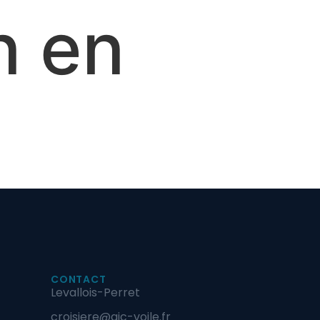
n en
Contact
CONTACT
Levallois-Perret
croisiere@gic-voile.fr