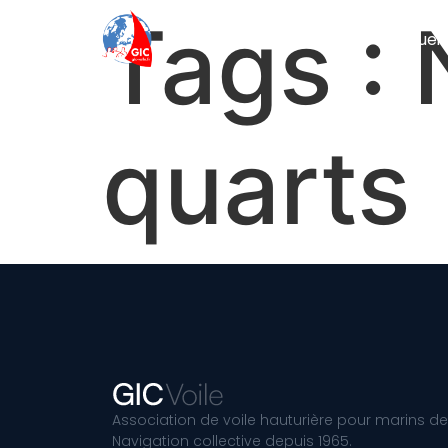
Tags :
Accueil
quarts
Association de voile hauturière pour marins de
Navigation collective depuis 1965.