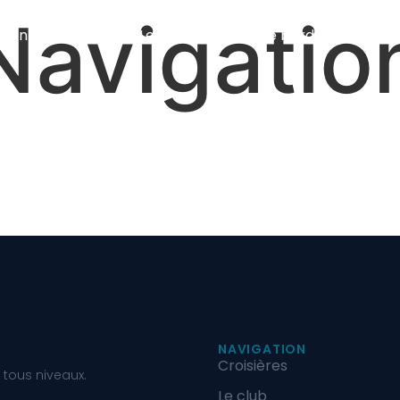
Navigatio
En mer
À terre
Le club
Journal de bord
Membres
NAVIGATION
Croisières
 tous niveaux.
Le club