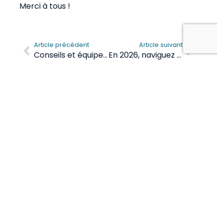
Merci à tous !
Article précédent
Article suivant
Conseils et équipement essentiel : le Grab bag
En 2026, naviguez entre France, Angleterre et Scandinavie
Table des matières