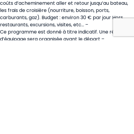
coûts d’acheminement aller et retour jusqu’au bateau,
les frais de croisière (nourriture, boisson, ports,
carburants, gaz). Budget : environ 30 € par jour Hors
restaurants, excursions, visites, etc… –
Ce programme est donné à titre indicatif. Une réunion
d’équipage sera organisée avant le départ –
Passeport ou carte d’identité en cours de validité.-
Demandez la carte européenne d’assurance maladie,
délivrée par les caisses de sécurité sociale. –
Monnaie : Euros –
Important : Prenez des dispositions pour pouvoir être
contacté en cas de modification due à un problème
technique ou météo pendant les deux semaines
précèdant le début de la croisière. – Rejoindre votre
bord : En avion : Aéroport Paris CdG – Aéroport Pise
Galileo Galilei, puis train jusqu’à Castiglioncello environ
1h20, (ou taxi environ 40mn ) En voiture : environ 1000km
depuis Paris – 12heures