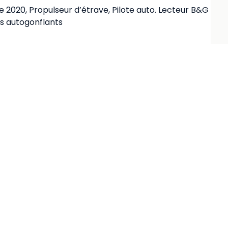
 2020, Propulseur d’étrave, Pilote auto. Lecteur B&G
ts autogonflants
9h. Arrivez la veille pour échanger avec l’équipage
rquement Capo d’Orlando samedi matin 8h. Retour au
terie et servettes fournies. Budget indicatif : 30 € /
elles. Passeport ou carte d’identité valides –
ré par votre caisse de sécurité sociale -Trajet :
ur : Train entre Capo d’Orlando et Palerme puis Vol