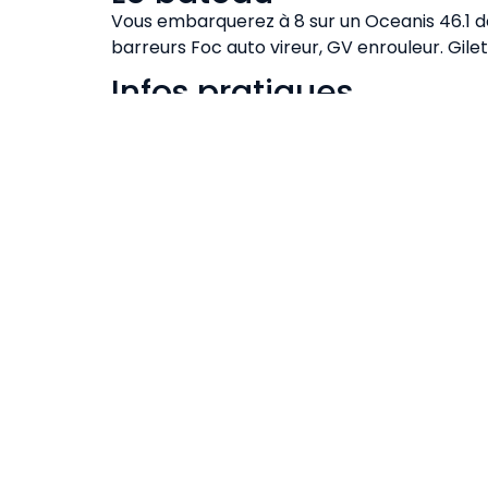
Vous embarquerez à 8 sur un Oceanis 46.1 de
barreurs Foc auto vireur, GV enrouleur. Gile
Infos pratiques
Embarquement port de Brindisi samedi matin 
descendant. et faire l’avitaillement. Déba
port le vendredi, mise au propre du bateau. Li
jour, hors acheminement et dépenses personn
Demandez la Carte Européenne de santé déliv
Aller : Vols Paris – Brindisi via Rome – Reto
Palerme – Paris.
Galerie