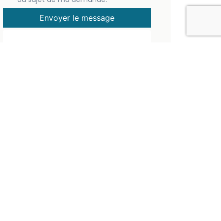
Envoyer le message
Note :
Ce formulaire permet de manifester
votre intérêt pour une croisière. Il ne
s’agit pas d’une inscription en ligne. Un
membre du club vous recontactera
pour échanger.