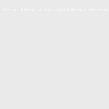
En mer
À terre
Le club
Journal de bord
Membres