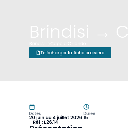
Brindisi → 
Brindisi
Capo d’Orlando
 ->
Télécharger la fiche croisière
Dates
Durée
20 juin au 4 juillet 2026
15
- Réf : L26.14