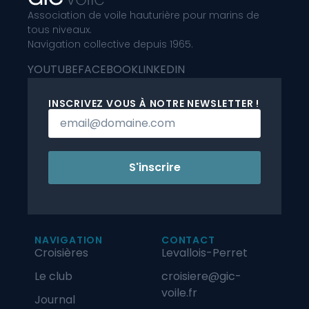
Association de voile hauturière pour marins de
tous niveaux.
Navigation collective depuis 1965.
YOUTUBE
FACEBOOK
LINKEDIN
INSCRIVEZ VOUS À NOTRE NEWSLETTER !
S'inscrire
NAVIGATION
CONTACT
Croisières
Levallois-Perret
Le club
croisiere@gic-
voile.fr
Journal