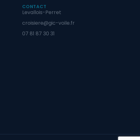
CONTACT
Levallois-Perret
croisiere@gic-voile.fr
07 81 87 30 31