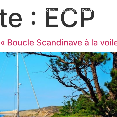
te :
ECP
En mer
À terre
Le club
Journal de bord
Membres
 « Boucle Scandinave à la voil