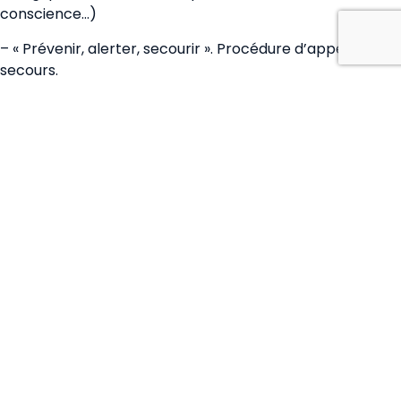
conscience…)
– « Prévenir, alerter, secourir ». Procédure d’appel des
secours.
– Travaux pratiques : les gestes qui sauvent (manoeuvre
d’Heimlich, massage cardiaque, mise en PLS)
– Traumatologie : brûlures, plaies, traumatologie ostéo-
articulaire (importance de la prévention)
– Problèmes médicaux divers : hypothermie, douleurs
abdominales, infarctus…
– Le mal de mer : prévention, traitement, prise en
charge adaptée de ceux qui en souffrent
Les exposés seront envoyés sous forme de fichier PDF
aux particpants, à l’issue de cette formation.