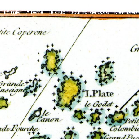
En mer
À terre
Le club
Journal de bord
Membres