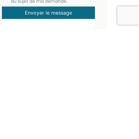
au sujet de ma demande.
Envoyer le message
Note :
Ce formulaire permet de manifester
votre intérêt pour une croisière. Il ne
s’agit pas d’une inscription en ligne. Un
membre du club vous recontactera
pour échanger.