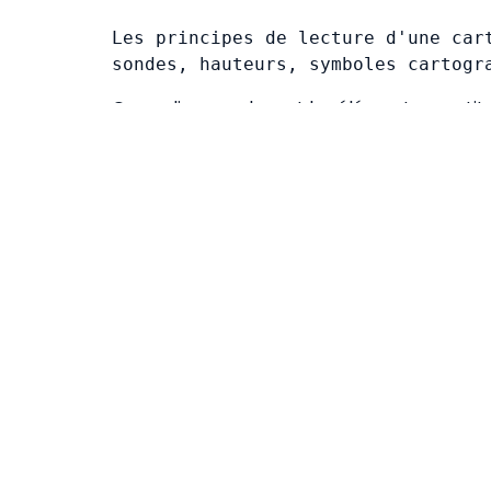
Les principes de lecture d'une cart
sondes, hauteurs, symboles cartogr
On explique quels sont les éléments constitu
surface / route fond), permettant de passe
variation = W), du cap vrai à la route surface
route surface à la route fond (influence de
construit l’estime.
La session comporte un travail sur les calcu
Elle se termine par des exercices type permi