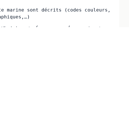
e marine sont décrits (codes couleurs, 
aphiques,…)
tifs de la route (cap compas / cap vrai, route
r du cap compas au cap vrai (correction avec la
 (influence de la dérive due au vent), et enfin de la
s courants). On peut ainsi explique comment se
ls de marées, après un rappel théorique.
s hauturier.