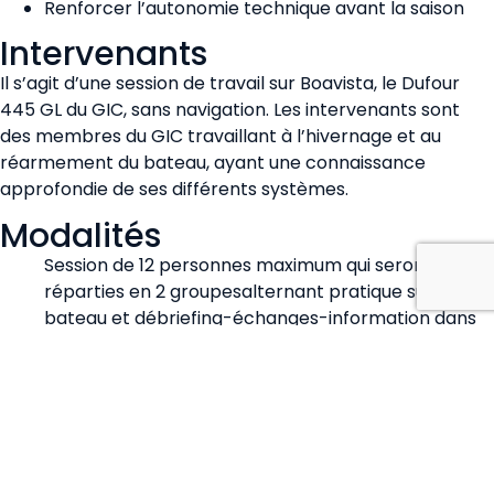
Renforcer l’autonomie technique avant la saison
Intervenants
Il s’agit d’une session de travail sur Boavista, le Dufour
445 GL du GIC, sans navigation. Les intervenants sont
des membres du GIC travaillant à l’hivernage et au
réarmement du bateau, ayant une connaissance
approfondie de ses différents systèmes.
Modalités
Session de 12 personnes maximum qui seront
réparties en 2 groupesalternant pratique sur le
bateau et débriefing-échanges-information dans
un local mis à disposition du club. Base pédagogique
: manuel de Boavista.
Rappel : l’ensemble des documents est accessible
sur le site GIC dans la partie réservée aux chefs de
bord