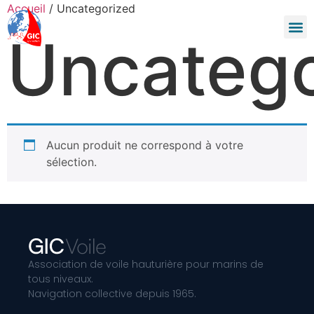
Accueil
/ Uncategorized
Uncatego
Journa
Aucun produit ne correspond à votre
sélection.
Association de voile hauturière pour marins de
tous niveaux.
Navigation collective depuis 1965.