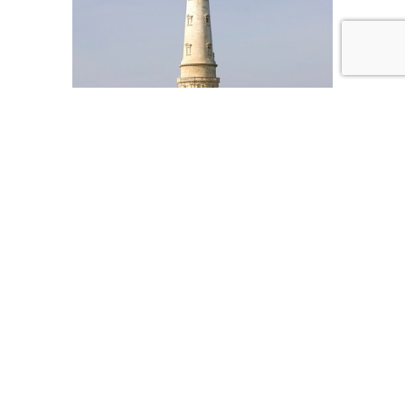
Article précédent
GIC : préparation de la « Boucle Scandinave à la voile »