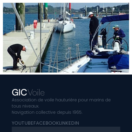
Association de voile hauturière pour marins de
tous niveaux.
Navigation collective depuis 1965.
YOUTUBE
FACEBOOK
LINKEDIN