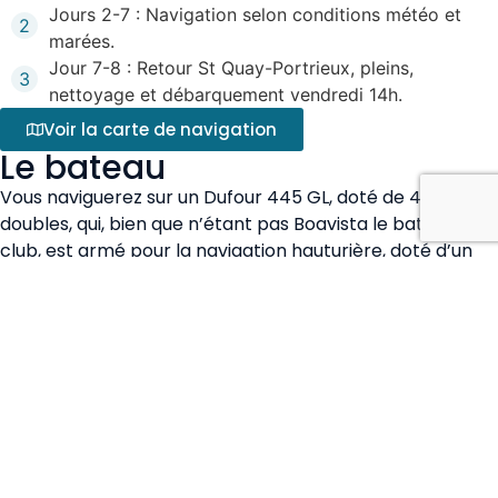
Jours 2-7 : Navigation selon conditions météo et
2
marées.
Jour 7-8 : Retour St Quay-Portrieux, pleins,
3
nettoyage et débarquement vendredi 14h.
Voir la carte de navigation
Le bateau
Vous naviguerez sur un Dufour 445 GL, doté de 4 cabines
doubles, qui, bien que n’étant pas Boavista le bateau du
club, est armé pour la navigation hauturière, doté d’un
jeu de voiles très complet, incluant Solent et Spinnaker,
et d’équipements adaptés à la zone (gilets
autogonflants, chauffage…).
Infos pratiques
Embarquement port de Saint Quay Portrieux vendredi 2
octobre à 18 h – celles et ceux qui le peuvent arriveront
dans l’après-midi, afin de procéder à l’avitaillement.
Retour au port de Saint Quay Portrieux le vendredi 9