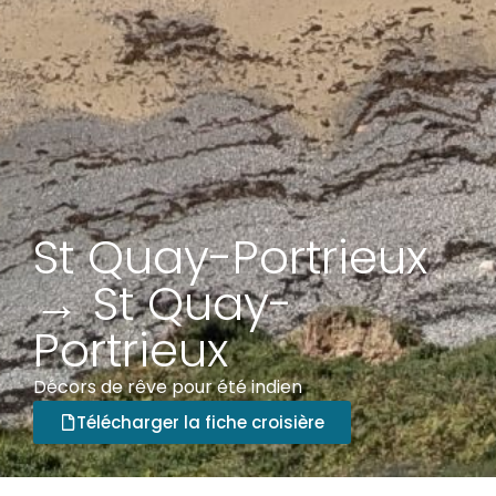
St Quay-Portrieux
→ St Quay-
Portrieux
Décors de rêve pour été indien
Télécharger la fiche croisière