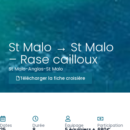
St Malo → St Malo
– Rase cailloux
St Malo-Anglos-St Malo
Télécharger la fiche croisière
Dates
Durée
Équipage
Participation
25
8
5 équipiers +
680€