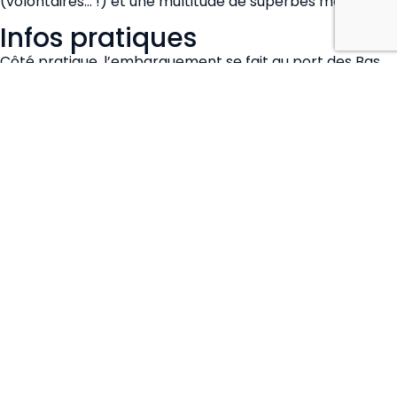
(volontaires… !) et une multitude de superbes mouillages.
Infos pratiques
Côté pratique, l’embarquement se fait au port des Bas
Sablons à Saint-Servan, le vendredi à partir de 18h.
Retour au port pour nettoyage du bateau, tout
l’équipage y contribue. Débarquement le vendredi
suivant vers 14h-. Budget indicatif : 30 € / jour, hors
acheminement et dépenses personnelles – Passeport
valide – Attention : un ETA (autorisation électronique de
voyage) est obligatoire pour entrer dans les îles
britanniques — à demander au moins un mois à l’avance.
– Le bateau sera au port des Bas Sablons à St Servan
situé à 5 km de la gare SNCF de St Malo (TGV)
Galerie
Candidater pour cette
croisière