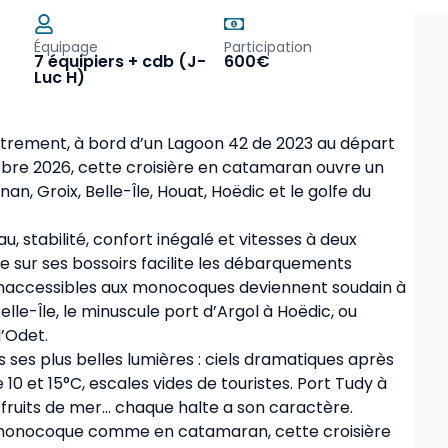
Équipage
Participation
7 équipiers + cdb (J-
600€
Luc H)
autrement, à bord d’un Lagoon 42 de 2023 au départ
tobre 2026, cette croisière en catamaran ouvre un
nan, Groix, Belle-Île, Houat, Hoëdic et le golfe du
u, stabilité, confort inégalé et vitesses à deux
ée sur ses bossoirs facilite les débarquements
inaccessibles aux monocoques deviennent soudain à
le-Île, le minuscule port d’Argol à Hoëdic, ou
l’Odet.
s ses plus belles lumières : ciels dramatiques après
10 et 15°C, escales vides de touristes. Port Tudy à
 fruits de mer… chaque halte a son caractère.
 monocoque comme en catamaran, cette croisière