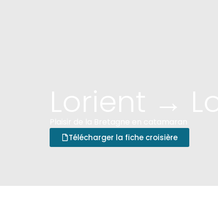
Lorient → 
Plaisir de la Bretagne en catamaran
Télécharger la fiche croisière