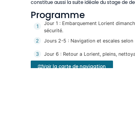
constitue aussi la suite idéale du stage de d
Programme
Jour 1 : Embarquement Lorient dimanche 
1
sécurité.
2
Jours 2-5 : Navigation et escales selon
3
Jour 6 : Retour a Lorient, pleins, nett
Voir la carte de navigation
Le bateau
: Votre catamaran Lagoon 42 (2023) de 12,8m 
confortablement 8 pers.
Infos pratiques
Embarquement Lorient dimanche 4/10 à 17h3
port du Kernevel à Lorient est accessible dep
sac de couchage et un drap de protection du
bord inclus : les coûts d’acheminement aller 