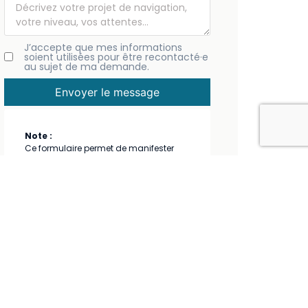
J’accepte que mes informations
soient utilisées pour être recontacté·e
au sujet de ma demande.
Envoyer le message
Note :
Ce formulaire permet de manifester
votre intérêt pour une croisière. Il ne
s’agit pas d’une inscription en ligne. Un
membre du club vous recontactera
pour échanger.