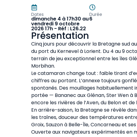
Dates
Durée
dimanche 4 à 17h30 au
6
vendredi 9 octobre
2026 17h - Réf : L26.22
Présentation
Cinq jours pour découvrir la Bretagne sud 
du port du Kernevel à Lorient. Du 4 au 9 oc
terrain de jeu exceptionnel entre les îles Glé
Morbihan.
Le catamaran change tout : faible tirant d’ea
chiffres au portant. L’annexe toujours gonfl
spontanés. Des mouillages habituellement 
portée — Bananec aux Glénan, Ster Wen à Bel
encore les rivières de l’Aven, du Belon et de 
En arrière-saison, la Bretagne se révèle dan
les traînes, douceur des températures entre 
Groix, Sauzon à Belle-Île, Concarneau et ses
Ouverte aux navigateurs expérimentés en