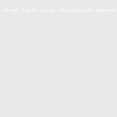
En mer
À terre
Le club
Journal de bord
Membres