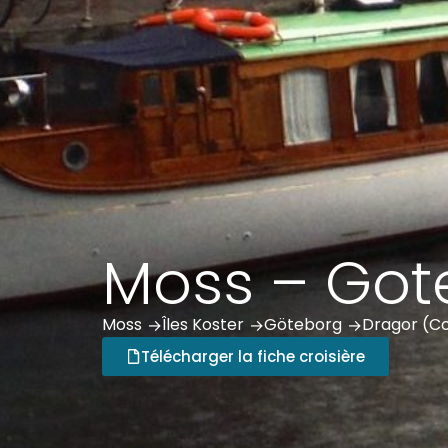
Moss – Got
Moss
Îles Koster
Göteborg
Dragor (C
 ->
 ->
 ->
Télécharger la fiche croisière