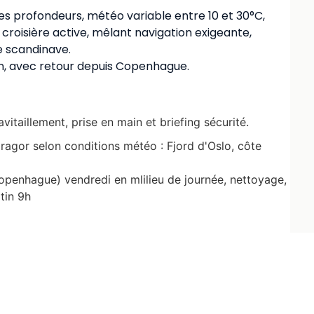
ibles profondeurs, météo variable entre 10 et 30°C,
croisière active, mêlant navigation exigeante,
e scandinave.
n, avec retour depuis Copenhague.
itaillement, prise en main et briefing sécurité.
ragor selon conditions météo : Fjord d'Oslo, côte
openhague) vendredi en mlilieu de journée, nettoyage,
tin 9h
our 455GL 4 cabines doubles. Systèmes de navigation
, radar, AIS, pilote, chauffage, gilets automatiques