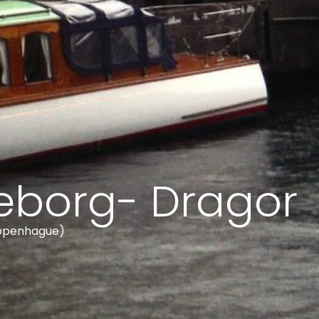
eborg- Dragor
openhague)