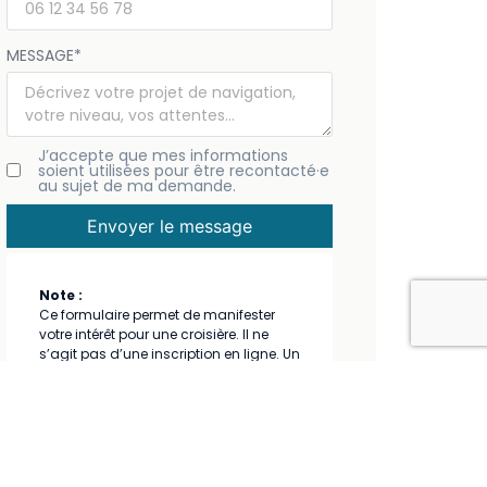
MESSAGE
*
J’accepte que mes informations
soient utilisées pour être recontacté·e
au sujet de ma demande.
Envoyer le message
Note :
Ce formulaire permet de manifester
votre intérêt pour une croisière. Il ne
s’agit pas d’une inscription en ligne. Un
membre du club vous recontactera
pour échanger.