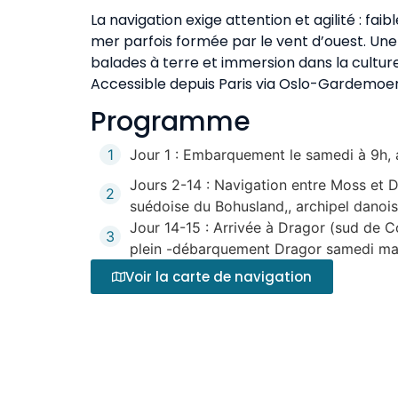
La navigation exige attention et agilité : fa
mer parfois formée par le vent d’ouest. Une 
balades à terre et immersion dans la cultur
Accessible depuis Paris via Oslo-Gardemoe
Programme
1
Jour 1 : Embarquement le samedi à 9h, av
Jours 2-14 : Navigation entre Moss et D
2
suédoise du Bohusland,, archipel danois
Jour 14-15 : Arrivée à Dragor (sud de C
3
plein -débarquement Dragor samedi ma
Voir la carte de navigation
Le bateau
Boavista est le bateau du GIC, c’est un Duf
MaxSea sur PC et Axiom navigateur et barreur
avec balises et longes.