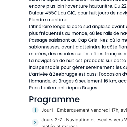
encore plus loin l’aventure hauturière. Du 22
Dufour 455GL du GIC, pour huit jours de navig
Flandre maritime.
L’itinéraire longe la côte sud anglaise avant 
plus fréquentés au monde, où les rails de na
Passage saisissant au Cap Gris-Nez, où la me
sablonneuses, avant d’atteindre la côte fla
marées, des escales sur les côtes françaises
La navigation de nuit est probable sur cett
indispensable pour gérer sereinement les cou
L’arrivée à Zeebrugge est aussi l’occasion d
flamande, et Bruges à seulement 16 km, acces
Paris facilement depuis Bruges.
Programme
1
Jour1 : Embarquement vendredi 17h, avita
Jours 2-7 : Navigation et escales vers
2
météo et marées