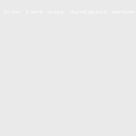
En mer
À terre
Le club
Journal de bord
Membres