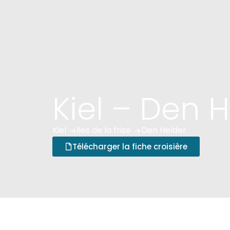
Kiel – Den 
Kiel
Iles de la frise
Den Helder
 ->
 ->
Télécharger la fiche croisière