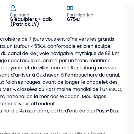
Équipage
Participation
6 équipiers + cdb
675€
(Patrick.LY)
 croisière de 7 jours vous entraîne vers les grands
ta, un Dufour 455GL confortable et bien équipé.
 du canal de Kiel, voie navigable mythique de 98 km
sage spectaculaire, animé par un trafic maritime
 verdoyants et de villes comme Rendsburg. où vous
avant d’arriver à Cuxhaven à l’embouchure du canal,
 aux falaises rouges, avant de longer le chapelet des
 la Mer », classées au Patrimoine mondial de l’UNESCO,
rc national de la mer des Wadden. Mouillages
ionnelle vous attendent.
au nord d’Amsterdam, porte d’entrée des Pays-Bas.