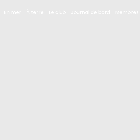
En mer
À terre
Le club
Journal de bord
Membres