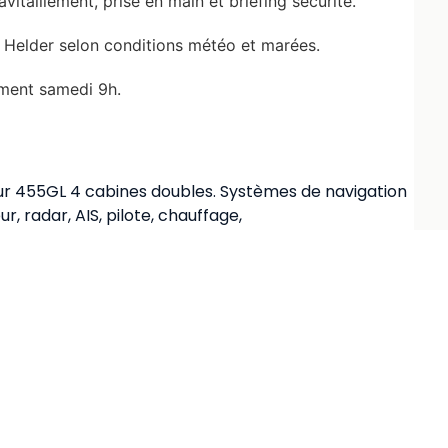
itaillement, prise en main et briefing sécurité.
n Helder selon conditions météo et marées.
ement samedi 9h.
our 455GL 4 cabines doubles. Systèmes de navigation
, radar, AIS, pilote, chauffage,
es et longes.
 – Demandez la carte européenne d’assurance
Sociale.- Sont à la charge de l’équipage, chef de bord
our jusqu’au bateau, les frais de croisière
. Budget : 30 € environ par jour couvrant
, visites, etc., en sus.- Trajet : Kiel, accessible depuis
it depuis la gare de l’Est. – Retour depuis Den