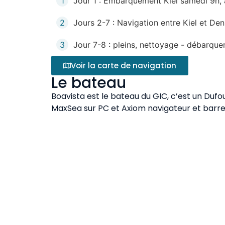
1
Jour 1 : Embarquement Kiel samedi 9h, av
2
Jours 2-7 : Navigation entre Kiel et De
3
Jour 7-8 : pleins, nettoyage - débarqu
Voir la carte de navigation
Le bateau
Boavista est le bateau du GIC, c’est un Duf
MaxSea sur PC et Axiom navigateur et barreur
Equipement : gilets automatiques avec balis
Infos pratiques
Passeport en cours de validité obligatoire
maladie, délivrée par les caisse de Sécurité 
inclus : les coûts d’acheminement aller et ret
(nourriture, boisson, ports, carburants, gaz)
généralement les frais de croisière. Excursions
Paris via Hambourg en avion ou en train de nu