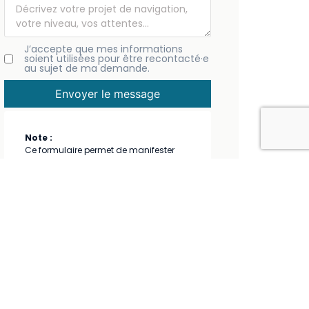
J’accepte que mes informations
soient utilisées pour être recontacté·e
au sujet de ma demande.
Envoyer le message
Note :
Ce formulaire permet de manifester
votre intérêt pour une croisière. Il ne
s’agit pas d’une inscription en ligne. Un
membre du club vous recontactera
pour échanger.