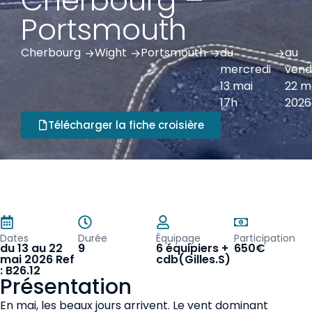
Cherbourg –
Portsmouth
Cherbourg
Wight
Portsmouth
du
au
 ->
 ->
 ->
 ->
mercredi
vend
13 mai
22 m
17h
2026
Télécharger la fiche croisière
Dates
Durée
Équipage
Participation
du 13 au 22
9
6 équipiers +
650€
mai 2026 Ref
cdb(Gilles.S)
: B26.12
Présentation
En mai, les beaux jours arrivent. Le vent dominant