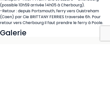
(possible 10h59 arrivée 14h05 à Cherbourg).
-Retour : depuis Portsmouth, ferry vers Ouistreham
(Caen) par Cie BRITTANY FERRIES traversée 6h. Pour
retour vers Cherbourg il faut prendre le ferry à Poole.
Galerie
Candidater pour cette
croisière
Remplissez le formulaire ci-dessous pour
manifester votre intérêt. Nous reviendrons
vers vous rapidement.
NOM COMPLET
*
EMAIL
*