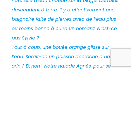
naturelle d’eau chaude sur la plage. Certains
descendent à terre. Il y a effectivement une
baignoire faite de pierres avec de l’eau plus
ou moins bonne à cuire un homard. N’est-ce
pas Sylvie ?
Tout à coup, une bouée orange glisse sur
l’eau. Serait-ce un poisson accroché à un
orin ? E
t
non
!
Notre naïade Agnès, pour se
faire voir, rejoint le bateau à la nage suivi de
son fidèle flotteur au couleur agrume
…
Lire le récit