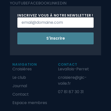
YOUTUBE
FACEBOOK
LINKEDIN
INSCRIVEZ VOUS À NOTRE NEWSLETTER !
S'inscrire
NAVIGATION
CONTACT
Croisières
Levallois-Perret
Le club
croisiere@gic-
voile.fr
Journal
07 81 87 30 31
Contact
Espace membres