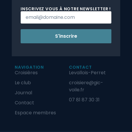
INSCRIVEZ VOUS À NOTRE NEWSLETTER !
S'inscrire
NAVIGATION
CONTACT
Croisières
Levallois-Perret
Le club
croisiere@gic-
voile.fr
Journal
07 81 87 30 31
Contact
Espace membres