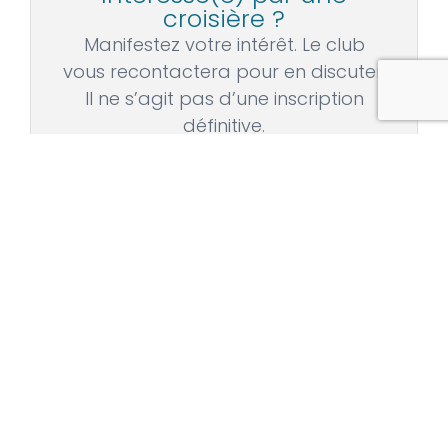
croisière ?
Manifestez votre intérêt. Le club
vous recontactera pour en discuter.
Il ne s’agit pas d’une inscription
définitive.
Nous contacter
Association de voile hauturière pour marins de
tous niveaux.
Navigation collective depuis 1965.
YOUTUBE
FACEBOOK
LINKEDIN