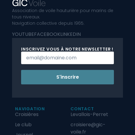
Association de voile hauturière pour marins de
tous niveaux.
Navigation collective depuis 1965.
YOUTUBE
FACEBOOK
LINKEDIN
INSCRIVEZ VOUS À NOTRE NEWSLETTER !
S'inscrire
NAVIGATION
CONTACT
Croisières
Levallois-Perret
Le club
croisiere@gic-
voile.fr
Journal