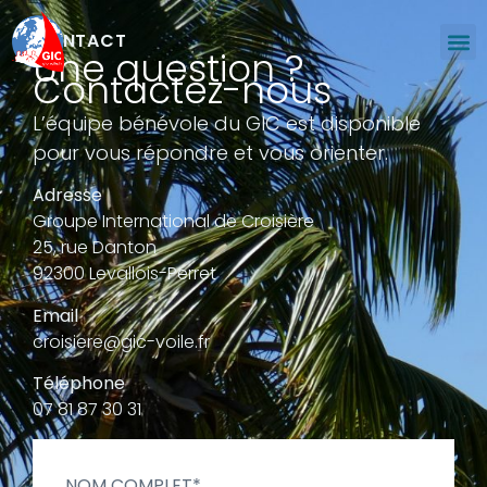
CONTACT
Une question ?
Contactez-nous
L’équipe bénévole du GIC est disponible
pour vous répondre et vous orienter.
Adresse
Groupe International de Croisière
25, rue Danton
92300 Levallois-Perret
Email
croisiere@gic-voile.fr
Téléphone
07 81 87 30 31
NOM COMPLET
*